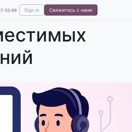
наний
Sign in
Статьи
Свяжитесь с нами
57-32-69
местимых
ений