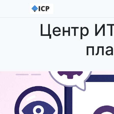
Главная
Обращени
Центр И
пла