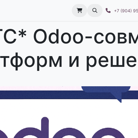
е в поддержку
Заключение договора
База з
+7 (904) 9
ТС* Odoo-сов
тформ и реш